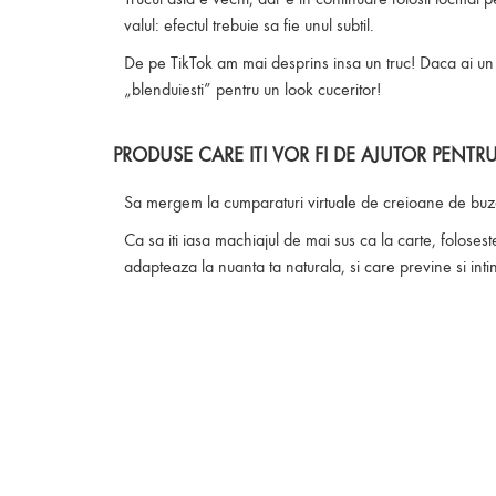
valul: efectul trebuie sa fie unul subtil.
De pe TikTok am mai desprins insa un truc! Daca ai un il
„blenduiesti” pentru un look cuceritor!
PRODUSE CARE ITI VOR FI DE AJUTOR PENTRU
Sa mergem la cumparaturi virtuale de creioane de buz
Ca sa iti iasa machiajul de mai sus ca la carte, folose
adapteaza la nuanta ta naturala, si care previne si inti