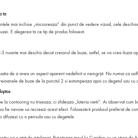
a ta
nuantele mai inchise „micsoreaza” din punct de vedere vizual, cele deschise
uzei. E alegerea ta ce tip de produs folosesti.
2-3 nuante mai deschis decat creionul de buze; astfel, se va crea iluzia op
tuatia de a avea un aspect aparent nedefinit si neingrijit. Nu numai ca astfe
 creioanele de buze de la punctul 2 si estompeaza apoi cu degetul sau cu 
luptos
pe la contouring nu triseaza, ci sfideaza „loteria vietii”. Ai observat cu
sa fie nevoie sa recreezi acest efect. Foloseste-ti produsul preferat de c
a o difuzezi cu o pensula sau cu degetele.
entru ca e atat de inteligent. Puncteaza arcul lui Cupidon cu un strop de il