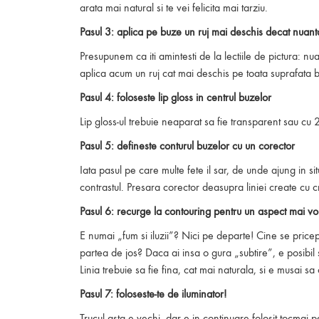
arata mai natural si te vei felicita mai tarziu.
Pasul 3: aplica pe buze un ruj mai deschis decat nuant
Presupunem ca iti amintesti de la lectiile de pictura: 
aplica acum un ruj cat mai deschis pe toata suprafata b
Pasul 4: foloseste lip gloss in centrul buzelor
Lip gloss-ul trebuie neaparat sa fie transparent sau cu 
Pasul 5: defineste conturul buzelor cu un corector
Iata pasul pe care multe fete il sar, de unde ajung in si
contrastul. Presara corector deasupra liniei create cu
Pasul 6: recurge la contouring pentru un aspect mai vo
E numai „fum si iluzii”? Nici pe departe! Cine se price
partea de jos? Daca ai insa o gura „subtire”, e posibil 
Linia trebuie sa fie fina, cat mai naturala, si e musai s
Pasul 7: foloseste-te de iluminator!
Trucul asta e vechi, dar e in continuare folosit tocmai p