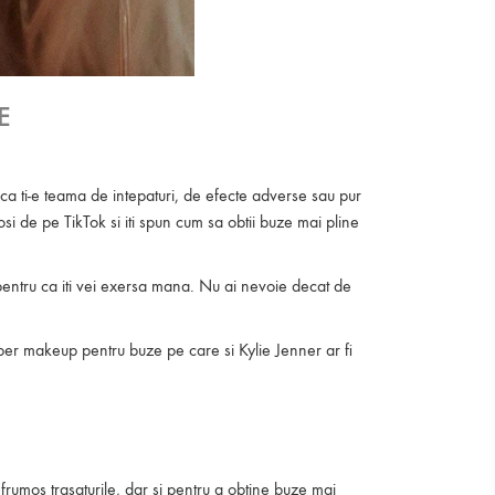
e
ndca ti-e teama de intepaturi, de efecte adverse sau pur
osi de pe TikTok si iti spun cum sa obtii buze mai pline
ti pentru ca iti vei exersa mana. Nu ai nevoie decat de
uper makeup pentru buze pe care si Kylie Jenner ar fi
rumos trasaturile, dar si pentru a obtine buze mai