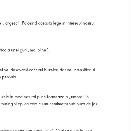
 „largesc”. Folosind aceasta lege in interesul nostru,
tica a unei guri „mai pline”.
l vei desavarsi conturul buzelor, dar vei intensifica si
o pensula.
m buzele in mod natural pline formeaza o „umbra” in
ontouring si aplica cam cu un centimetru sub buza de jos.
uminator pentru un efect „plin”. Vezi sa nu te ia insa