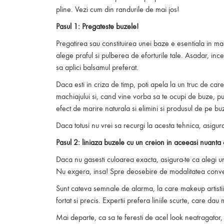
pline. Vezi cum din randurile de mai jos!
Pasul 1: Pregateste buzele!
Pregatirea sau constituirea unei baze e esentiala in m
alege praful si pulberea de eforturile tale. Asadar, in
sa aplici balsamul preferat.
Daca esti in criza de timp, poti apela la un truc de car
machiajului si, cand vine vorba sa te ocupi de buze, pur 
efect de marire naturala si elimini si produsul de pe bu
Daca totusi nu vrei sa recurgi la acesta tehnica, asigu
Pasul 2: liniaza buzele cu un creion in aceeasi nuanta 
Daca nu gasesti culoarea exacta, asigura-te ca alegi un
Nu exgera, insa! Spre deosebire de modalitatea convent
Sunt cateva semnale de alarma, la care makeup artistii 
fortat si precis. Expertii prefera liniile scurte, care dau 
Mai departe, ca sa te feresti de acel look neatragator, 