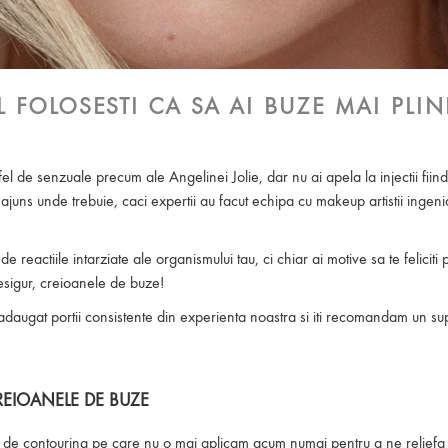
 folosesti ca sa ai buze mai plin
fel de senzuale precum ale Angelinei Jolie, dar nu ai apela la injectii fii
i ajuns unde trebuie, caci expertii au facut echipa cu makeup artistii ingeni
e reactiile intarziate ale organismului tau, ci chiar ai motive sa te felici
sigur, creioanele de buze!
 adaugat portii consistente din experienta noastra si iti recomandam un s
CREIOANELE DE BUZE
 de contouring pe care nu o mai aplicam acum numai pentru a ne reliefa f