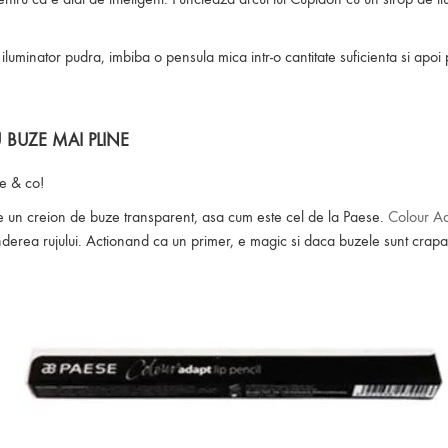
uminator pudra, imbiba o pensula mica intr-o cantitate suficienta si apoi p
 BUZE MAI PLINE
e & co!
ste un creion de buze transparent, asa cum este cel de la Paese.
Colour Ad
nderea rujului. Actionand ca un primer, e magic si daca buzele sunt crapate