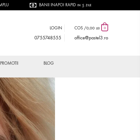
IMPLU
BANII INAPOI RAPID in 5 zile
LOGIN
COS /
0,00 lei
0
0755748555
office@pastel3.ro
PROMOTII
BLOG