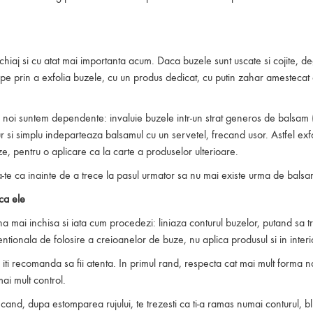
achiaj si cu atat mai importanta acum. Daca buzele sunt uscate si cojite,
cepe prin a exfolia buzele, cu un produs dedicat, cu putin zahar amestecat
e noi suntem dependente: invaluie buzele intr-un strat generos de balsam (po
si simplu indeparteaza balsamul cu un servetel, frecand usor. Astfel exfolie
ze, pentru o aplicare ca la carte a produselor ulterioare.
ra-te ca inainte de a trece la pasul urmator sa nu mai existe urma de bals
ca ele
a mai inchisa si iata cum procedezi: liniaza conturul buzelor, putand sa t
ionala de folosire a creioanelor de buze, nu aplica produsul si in interi
iti recomanda sa fii atenta. In primul rand, respecta cat mai mult forma n
mai mult control.
cand, dupa estomparea rujului, te trezesti ca ti-a ramas numai conturul, bl