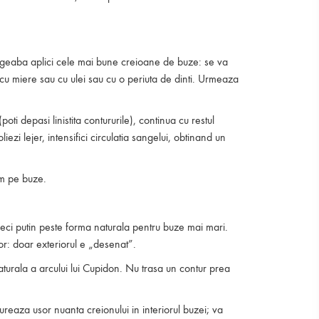
 degeaba aplici cele mai bune creioane de buze: se va
 cu miere sau cu ulei sau cu o periuta de dinti. Urmeaza
ti depasi linistita contururile), continua cu restul
zi lejer, intensifici circulatia sangelui, obtinand un
am pe buze.
reci putin peste forma naturala pentru buze mai mari.
or: doar exteriorul e „desenat”.
aturala a arcului lui Cupidon. Nu trasa un contur prea
ureaza usor nuanta creionului in interiorul buzei; va