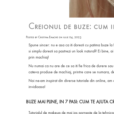
Creionul de buze: cum il
Posted by Cristina Enache on
iulie 04, 2023
Spune sincer: nu e asa ca iti doresti cu patima buze la 
si simplu doresti sa pastrezi un look natural? Ei bine, a
prin machiaj!
Nu numai ca nu are de ce sa iti fie frica de durere sau d
cateva produse de machiaj, printre care se numara, de
Noi ne-am inspirat din diverse tutoriale din online, am
invidioasa!
BUZE MAI PLINE, IN 7 PASI: CUM TE AJUTA 
Tutorialul de makeup de mai jos porneste de la tehnica