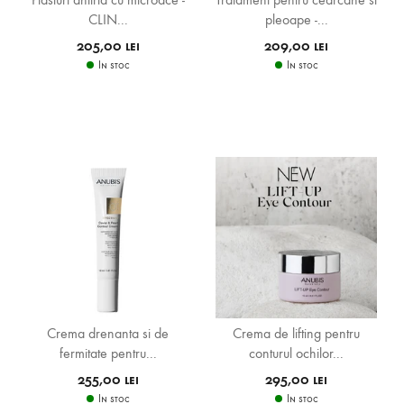
CLIN...
pleoape -...
205,00 lei
209,00 lei
In stoc
In stoc
Crema drenanta si de
Crema de lifting pentru
fermitate pentru...
conturul ochilor...
255,00 lei
295,00 lei
In stoc
In stoc