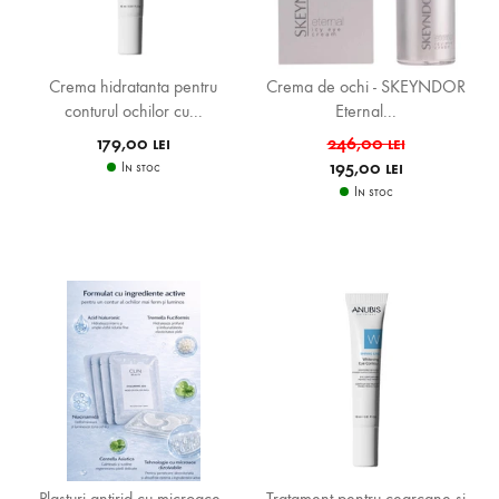
Crema hidratanta pentru
Crema de ochi - SKEYNDOR
conturul ochilor cu...
Eternal...
179,00 lei
246,00 lei
195,00 lei
In stoc
In stoc
Plasturi antirid cu microace -
Tratament pentru cearcane si