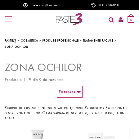
Livrare in 48 de ore
RETUR SIMPLU
0
pastel3
»
cosmetica
»
produse profesionale
»
tratamente faciale
»
zona ochilor
ZONA OCHILOR
Produsele 1 - 9 din 9 de rezultate
Filtreaza
Ridurile de expresie sunt estompate cu ajutorul Produselor Profesionale
pentru zona ochilor. Gama variata de serum-uri, creme si masti, la tine
acasa.