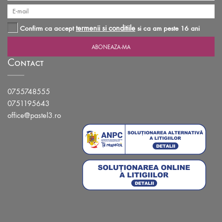
termenii si conditiile
Confirm ca accept
si ca am peste 16 ani
Contact
0755748555
0751195643
office@pastel3.ro