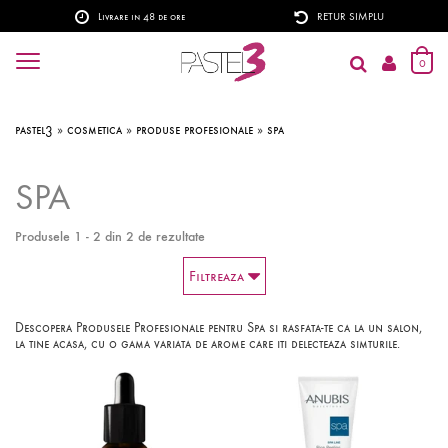
Livrare in 48 de ore
RETUR SIMPLU
0
pastel3
»
cosmetica
»
produse profesionale
»
spa
SPA
Produsele 1 - 2 din 2 de rezultate
Filtreaza
Descopera Produsele Profesionale pentru Spa si rasfata-te ca la un salon,
la tine acasa, cu o gama variata de arome care iti delecteaza simturile.