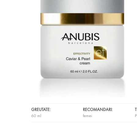
GREUTATE:
RECOMANDARI:
T
60 ml
femei
P