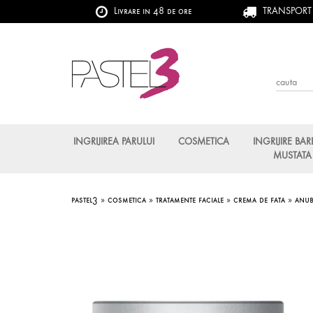
Livrare in 48 de ore
TRANSPORT G
INGRIJIREA PARULUI
COSMETICA
INGRIJIRE BAR
MUSTATA
pastel3
»
cosmetica
»
tratamente faciale
»
crema de fata
»
anub