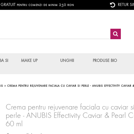
RATUIT pentru comenzi de minim 250 ron
RETUR S
BA SI
MAKE UP
UNGHII
PRODUSE BIO
is
»
crema pentru rejuvenare faciala cu caviar si perle - anubis effectivity caviar
Crema pentru rejuvenare faciala cu caviar s
perle - ANUBIS Effectivity Caviar & Pearl 
60 ml