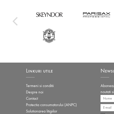
Linkuri utile
Newsl
Termeni si conditii
Aboneaza
noutati s
Despre noi
Contact
Protectia consumatorului (ANPC)
Solutionarea litigiilor