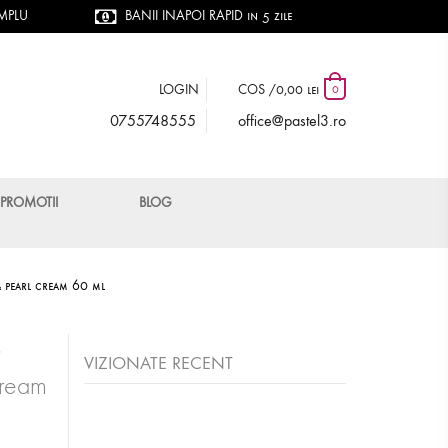
IMPLU
BANII INAPOI RAPID in 5 zile
LOGIN
COS /
0,00 lei
0
0755748555
office@pastel3.ro
PROMOTII
BLOG
 & pearl cream 60 ml
i
VIZIONATE RECENT
Cream