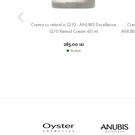
-imbatranire -
Crema cu retinol si Q10 - ANUBIS Excellence
Crem
oncentrate 20
Q10 Retinol Cream 60 ml
ANUBIS 
285,00 lei
In stoc