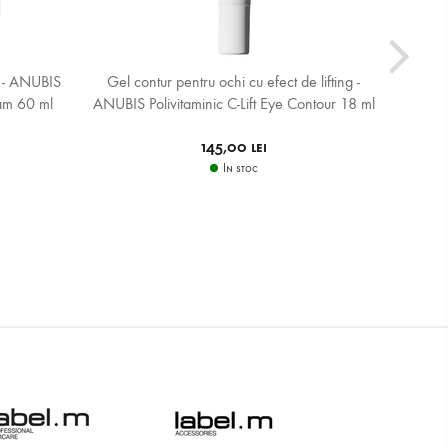
t - ANUBIS
Gel contur pentru ochi cu efect de lifting -
Crema pen
am 60 ml
ANUBIS Polivitaminic C-Lift Eye Contour 18 ml
perle -
145,00 lei
In stoc