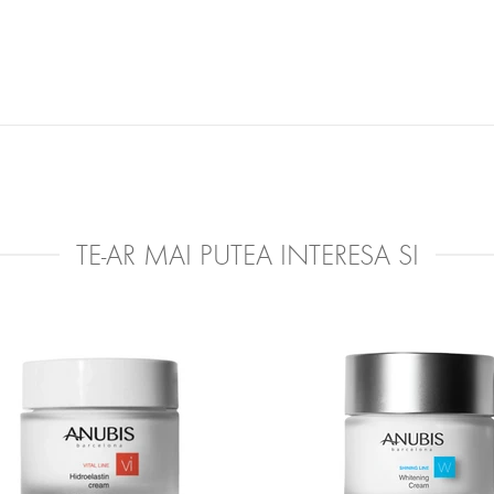
Proteină de perla –
hraneste si hidrateaza tenul.
Ulei de masline –
proprietati antioxidante si stimuleaza regenerarea c
Unt de Shea –
proprietati hidratante.
Ulei de avocado –
protectie fata de agentii externi.
Valabilitate:
6 luni de la deschidere.
Nu contine parabeni si uleiuri minerale. Contine filtru solar, SPF 15.
TE-AR MAI PUTEA INTERESA SI