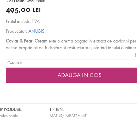
Cod produs :
X26010060
495,00 lei
Pretul include TVA
Producator:
ANUBIS
Caviar & Pearl Cream
este o crema bogata in extract de caviar si per
detine proprietati de hidratare si restructurare, oferind tenului o intiner
garantata. Are rol de a activa metabolismul celular. Diminueaza semn
imbatranire.
Restaureaza elasticitatea, hidratarea si stralucirea pierdute. Ajuta la 
semnificativa a aspectului mai multor semne de imbatranire datorita hid
si nutritiei intense. Pielea este revitalizata si arata in cea mai buna fo
Mod de utilizare:
Se aplica pe fata, gat si decolteu printr-un masaj delicat pana la absortie com
utilizeaza zilnic, de preferat dimineata.
IP PRODUSE:
TIP TEN:
rofesionale
MATUR/IMBATRANIT
Ingrediente active:
Caviar –
proprietati reparatoare si restructurante.