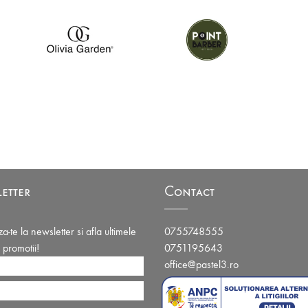
etter
Contact
-te la newsletter si afla ultimele
0755748555
i promotii!
0751195643
office@pastel3.ro