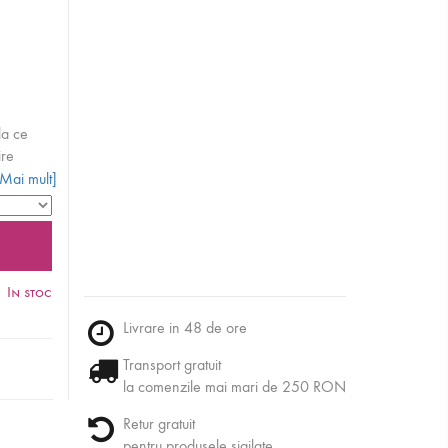
la ce
ire
ele de
[Mai mult]
reducerea
ratarii
rma.
In stoc
Livrare in 48 de ore
pleta. Se
Transport gratuit
la comenzile mai mari de 250 RON
Retur gratuit
pentru produsele sigilate