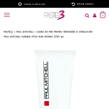
Livrare in 48 de ore
RETUR SIMPLU
0
pastel3
»
paul mitchell
»
ceara de par pentru texturare si stralucire -
paul mitchell flexible style wax works 200 ml