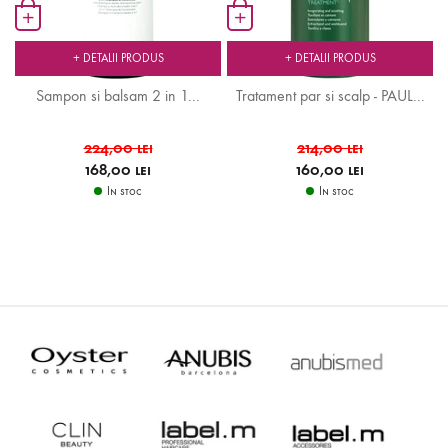
+
+
+ DETALII PRODUS
+ DETALII PRODUS
.
Sampon si balsam 2 in 1...
Tratament par si scalp - PAUL...
224,00 lei
214,00 lei
168,00 lei
160,00 lei
In stoc
In stoc