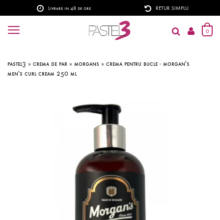
Livrare in 48 de ore
RETUR SIMPLU
0
pastel3
»
crema de par
»
morgans
»
crema pentru bucle - morgan's
men's curl cream 250 ml