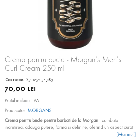
Crema pentru bucle - Morgan's Men's
Curl Cream 250 ml
Cod produs :
X5012521543183
70,00 lei
Pretul include TVA
Producator:
MORGANS
Crema pentru bucle pentru barbati de la Morgan
- combate
incretirea, adauga putere, forma si definitie, oferind un aspect curat
si bine intretinut.
[Mai mult]