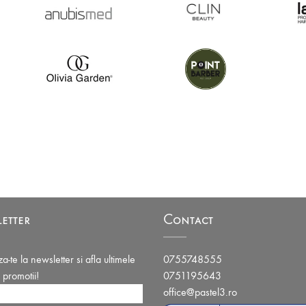
etter
Contact
-te la newsletter si afla ultimele
0755748555
i promotii!
0751195643
office@pastel3.ro