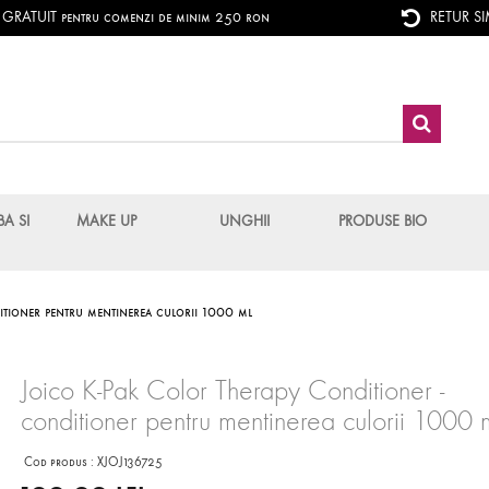
RATUIT pentru comenzi de minim 250 ron
RETUR S
BA SI
MAKE UP
UNGHII
PRODUSE BIO
itioner pentru mentinerea culorii 1000 ml
Joico K-Pak Color Therapy Conditioner -
conditioner pentru mentinerea culorii 1000 
Cod produs :
XJOJ136725