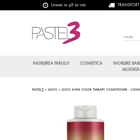
Livrare in 48 de ore
TRANSPORT G
INGRIJIREA PARULUI
COSMETICA
INGRIJIRE BAR
MUSTATA
pastel3
»
joico
»
joico k-pak color therapy conditioner - cond