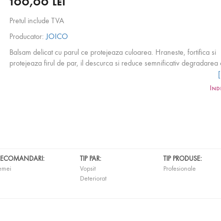
100,00 lei
Pretul include TVA
Producator:
JOICO
Balsam delicat cu parul ce protejeaza culoarea. Hraneste, fortifica si
protejeaza firul de par, il descurca si reduce semnificativ degradarea c
Reduce ruperea parului cu 65% chiar si dupa o singura utilizare.
Ind
RECOMANDARI:
TIP PAR:
TIP PRODUSE:
emei
Vopsit
Profesionale
Deteriorat