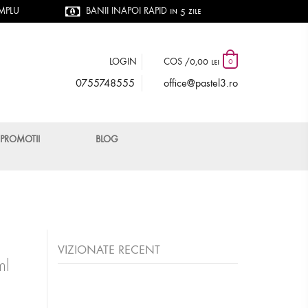
IMPLU
BANII INAPOI RAPID in 5 zile
LOGIN
COS /
0,00 lei
0
0755748555
office@pastel3.ro
PROMOTII
BLOG
VIZIONATE RECENT
ml