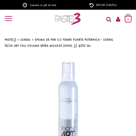
Livrare in 48 de ore
RETUR SIMPLU
0
pastel3
»
loreal
»
spuma de par cu fixare foarte puternica - loreal
tecni art full volume extra mousse (nivel 5) 400 ml