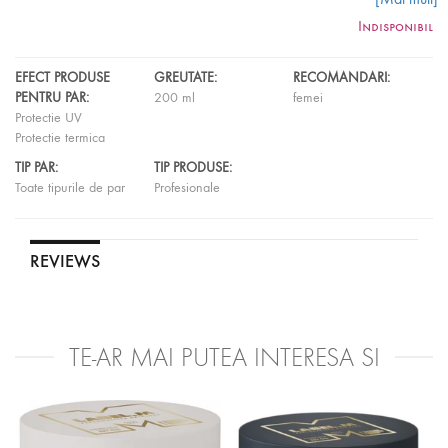
sanatatea parului, protejeaza de caldura uscatorului de par si de
Indisponibil
razele UV. Astfel, poti obtine cele mai reusite coafuri si sa te bucuri
de o protectie profesionista in acelasi timp! Produs 100% original!
EFECT PRODUSE
GREUTATE:
RECOMANDARI:
Mod de utilizare
: se aplica pe parul umed sau uscat, inainte de
PENTRU PAR:
200 ml
femei
coafare. Livrare rapida!
Protectie UV
Protectie termica
TIP PAR:
TIP PRODUSE:
Toate tipurile de par
Profesionale
REVIEWS
TE-AR MAI PUTEA INTERESA SI