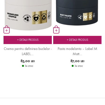
+
+
+ DETALII PRODUS
+ DETALII PRODUS
Crema pentru definirea buclelor -
Pasta modelanta – Label M
LABEL...
Matt...
85,00 lei
87,00 lei
In stoc
In stoc