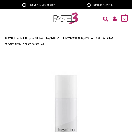
Livrare in 48 de ore
RETUR SIMPLU
0
pastel3
»
label m
»
spray leave-in cu protectie termica – label m heat
protection spray 200 ml