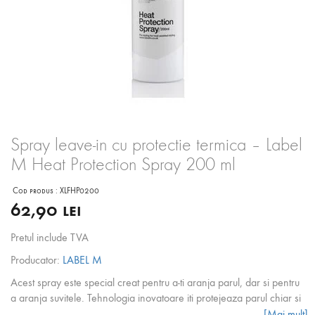
Spray leave-in cu protectie termica – Label
M Heat Protection Spray 200 ml
Cod produs :
XLFHP0200
62,90 lei
Pretul include TVA
Producator:
LABEL M
Acest spray este special creat pentru a-ti aranja parul, dar si pentru
a aranja suvitele. Tehnologia inovatoare iti protejeaza parul chiar si
dupa coafari repetate. Folosit pe termen lung, spray-ul mentine
[Mai mult]