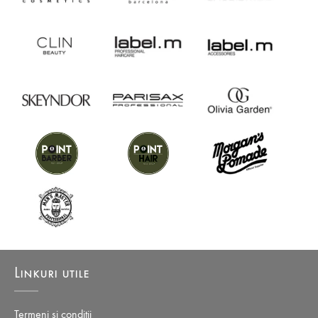
Tratament de intretinere:
1-2 aplicari pe saptamana.
Ingrediente active:
Activi de regenerare a parului - vitamina F, E, A, B8, B5, B7, etracte
vegetale, uleiuri vegetale bio pe baza de Jojoba si Susan.
Activi de repigmentare - citrat de bismut, sulf.
Cantitate:
150 ml
Linkuri utile
Termeni si conditii