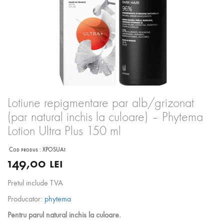
Lotiune repigmentare par alb/grizonat
(par natural inchis la culoare) – Phytema
Lotion Ultra Plus 150 ml
Cod produs :
XPOSUA1
149,00 lei
Pretul include TVA
Producator:
phytema
Pentru parul natural inchis la culoare.