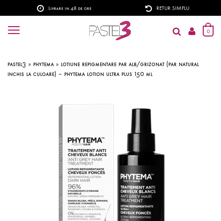
Livrare in 48 de ore
RETUR SIMPLU
0
pastel3
»
phytema
»
lotiune repigmentare par alb/grizonat (par natural
inchis la culoare) – phytema lotion ultra plus 150 ml