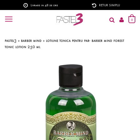
Livrare in 48 de ore
RETUR SIMPLU
0
pastel3
»
barber mind
»
lotiune tonica pentru par- barber mind forest
tonic lotion 250 ml