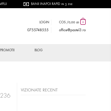
IMPLU
BANII INAPOI RAPID in 5 zile
LOGIN
COS /
0,00 lei
0
0755748555
office@pastel3.ro
PROMOTII
BLOG
VIZIONATE RECENT
n 236