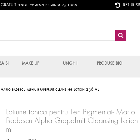
RATUIT pentru comenzi de minim 250 ron
RETUR S
BA SI
MAKE UP
UNGHII
PRODUSE BIO
- mario badescu alpha grapefruit cleansing lotion 236 ml
Lotiune tonica pentru Ten Pigmentat- Mario
Badescu Alpha Grapefruit Cleansing Lotio
ml