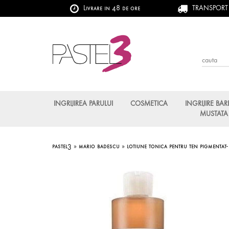
Livrare in 48 de ore
TRANSPORT G
INGRIJIREA PARULUI
COSMETICA
INGRIJIRE BAR
MUSTATA
pastel3
»
mario badescu
»
lotiune tonica pentru ten pigmentat