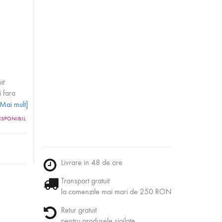
it
i fara
tionarea
[Mai mult]
eaza
isponibil
 si
zi, cu o
are
diente:
Livrare in 48 de ore
lamaie,
Transport gratuit
la comenzile mai mari de 250 RON
Retur gratuit
pentru produsele sigilate