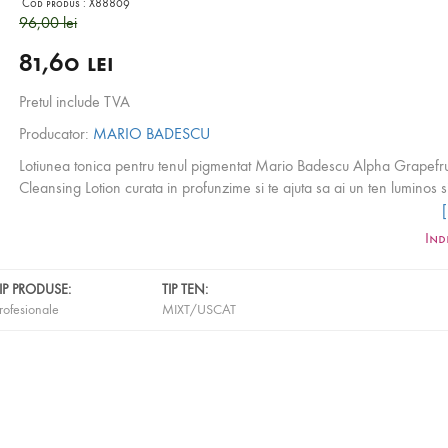
Cod produs :
X88809
96,00 lei
81,60 lei
Pretul include TVA
Producator:
MARIO BADESCU
Lotiunea tonica pentru tenul pigmentat Mario Badescu Alpha Grapefru
Cleansing Lotion curata in profunzime si te ajuta sa ai un ten luminos s
pete inca de la primele utilizari. Extractul din
Citrice
ajuta la deconges
porilor, in timp ce extractul de
Aloe Vera
si cel din
Alge Marine
calm
Ind
pielea iritata. Formula sa fara
Alcool
o face ideala pentru tenul sensibil
uscat. Tenul arata odihnit si sanatos.
Utilizare:
Aplicati de doua ori pe 
IP PRODUSE:
TIP TEN:
discheta demachianta, pe tenul curatat in prealabil, prin miscari circul
rofesionale
MIXT/USCAT
pana la absorbia totala a produsului in piele. Evitati zona ochilor.
Ingre
apa deionizata, gel de aloe vera, extract din alge marine, extract de 
extract de grepfruit.