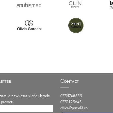
etter
Contact
-te la newsletter si afla ultimele
0755748555
i promotii!
0751195643
office@pastel3.ro