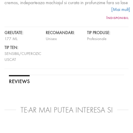
cremos, indeparteaza machiajul si curata in profunzime fara sa lase
tenul uscat.
Uleiul de garoafa
ajuta la reducerea ridurilor in timp ce
[Mai mult]
uleiul de orez
care contine antioxidanti naturali lupta impotriva
Indisponibil
radicalilor liberi prin incetinirea degenerarii tenului.
Utilizare:
masati usor pe fata uscata si pe gat cu miscari circulare,
GREUTATE:
RECOMANDARI:
TIP PRODUSE:
evitand zona ochilor. Stergeti in spre exterior cu un tampon de
177 ML
Unisex
Profesionale
bumbac. Nu necesita clatire. Aplicati apoi toner sau astringent.
TIP TEN:
SENSIBIL/CUPEROZIC
USCAT
REVIEWS
TE-AR MAI PUTEA INTERESA SI