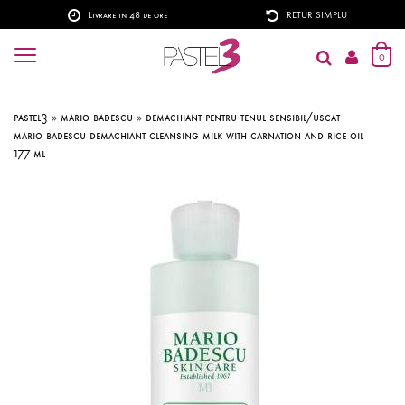
Livrare in 48 de ore
RETUR SIMPLU
0
pastel3
»
mario badescu
»
demachiant pentru tenul sensibil/uscat -
mario badescu demachiant cleansing milk with carnation and rice oil
177 ml