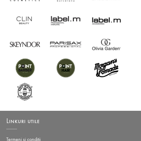
Efectul este un par moale si usor.
Mod de utilizare:
Dupa samponare, aplicati 1-2 cantitati de produs
de marimea unei monede. Distribuiti pe lungime si varfuri. Lasati sa
actioneze 5 minute, dupa are clatiti bine.
Linkuri utile
Termeni si conditii