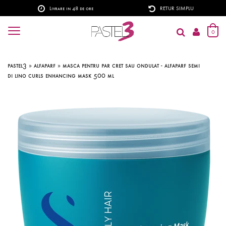
Livrare in 48 de ore
RETUR SIMPLU
0
pastel3
»
alfaparf
»
masca pentru par cret sau ondulat - alfaparf semi
di lino curls enhancing mask 500 ml