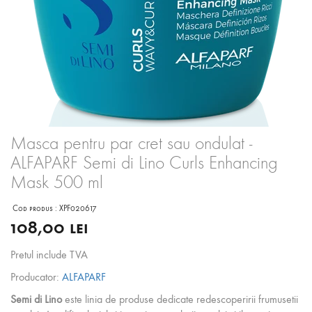
Masca pentru par cret sau ondulat -
ALFAPARF Semi di Lino Curls Enhancing
Mask 500 ml
Cod produs :
XPF020617
108,00 lei
Pretul include TVA
Producator:
ALFAPARF
Semi di Lino
este linia de produse dedicate redescoperirii frumusetii