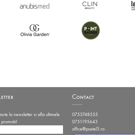
etter
Contact
-te la newsletter si afla ultimele
0755748555
i promotii!
0751195643
office@pastel3.ro