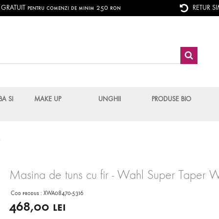
RATUIT pentru comenzi de minim 250 ron
RETUR S
BA SI
MAKE UP
UNGHII
PRODUSE BIO
d
Masina de tuns cu fir - Wahl Super Taper
Cod produs :
XWA08470-5316
468,00 lei