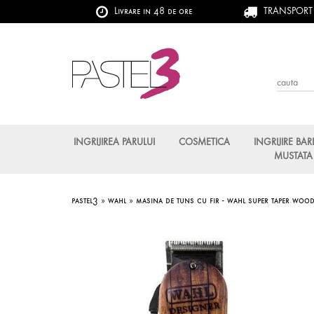
Livrare in 48 de ore
TRANSPORT G
INGRIJIREA PARULUI
COSMETICA
INGRIJIRE BAR
MUSTATA
pastel3
»
wahl
»
masina de tuns cu fir - wahl super taper woo