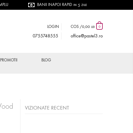
IMPLU
BANII INAPOI RAPID in 5 zile
LOGIN
COS /
0,00 lei
0
0755748555
office@pastel3.ro
PROMOTII
BLOG
 Wood
VIZIONATE RECENT