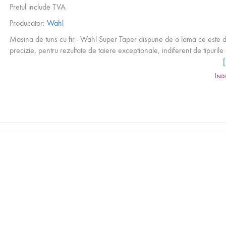
Pretul include TVA
Producator:
Wahl
Masina de tuns cu fir - Wahl Super Taper dispune de o lama ce este d
precizie, pentru rezultate de taiere exceptionale, indiferent de tipurile
Masina de tuns cu fir - Wahl Super Taper este extrem de puternica, du
Ind
longeviva, avand un motor V5000 cu vibratii si cu protectie impotriva
supraincalzirii.
Caracteristici:
Motor cu vibratii V5000, 6000 rpm
Putere: 10W
Cutite crom 40mm
Greutate: 620 g
Cablu de 2.4 m
Masina vine insotita de urmatoarele accesorii: 4 inaltatoare (3, 6, 10
13mm), perie de curatare, ulei pentru masina de tuns, pieptan styling.