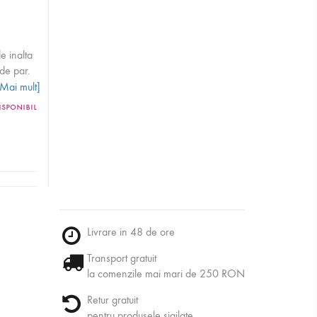
e inalta
 de par.
[Mai mult]
rabila si
isponibil
Livrare in 48 de ore
Transport gratuit
la comenzile mai mari de 250 RON
,
Retur gratuit
pentru produsele sigilate