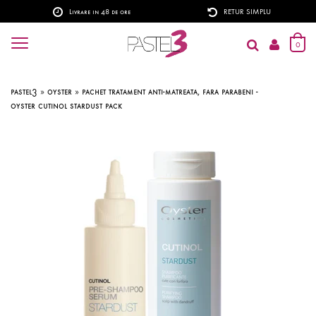
Livrare in 48 de ore
RETUR SIMPLU
0
pastel3
»
oyster
»
pachet tratament anti-matreata, fara parabeni -
oyster cutinol stardust pack