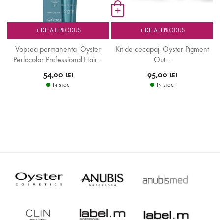
+
+ DETALII PRODUS
+ DETALII PRODUS
Vopsea permanenta- Oyster
Kit de decapaj- Oyster Pigment
Perlacolor Professional Hair...
Out...
54,00 lei
95,00 lei
In stoc
In stoc