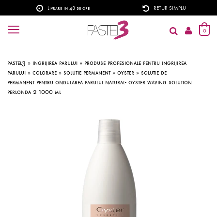
Livrare in 48 de ore
RETUR SIMPLU
0
pastel3
»
ingrijirea parului
»
produse profesionale pentru ingrijirea
parului
»
colorare
»
solutie permanent
»
oyster
»
solutie de
permanent pentru ondularea parului natural- oyster waving solution
perlonda 2 1000 ml