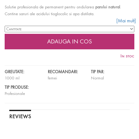
Solutie profesionala de permanent pentru ondularea
parului natural
.
Contine saruri ale acidului tioglocolic si apa distilata.
[Mai mult]
Mod de utilizare:
Pe parul curat, umed, rotit pe bigudiuri, se aplica 100 ml
de Perlonda. Timp de actiune: 10 - 20 minute. Apoi se aplica solutia pentru
fixare Perlonda Fix Neutralising si se clateste.
Cantitate
: 1000 ml.
Atentie!
Pasul 2, Solutia pentru fixare Perlonda Fix Neutralising, se
achizitioneaza separat.
In stoc
GREUTATE:
RECOMANDARI:
TIP PAR:
1000 ml
femei
Normal
TIP PRODUSE:
Profesionale
REVIEWS