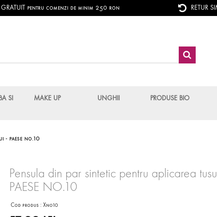
RATUIT pentru comenzi de minim 250 ron
RETUR S
BA SI
MAKE UP
UNGHII
PRODUSE BIO
ui - paese no.10
Pensula din par sintetic pentru aplicarea tusul
PAESE NO.10
Cod produs :
Xno10