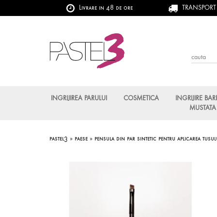
Livrare in 48 de ore
TRANSPORT G
INGRIJIREA PARULUI
COSMETICA
INGRIJIRE BAR
MUSTATA
pastel3
»
paese
»
pensula din par sintetic pentru aplicarea tusul