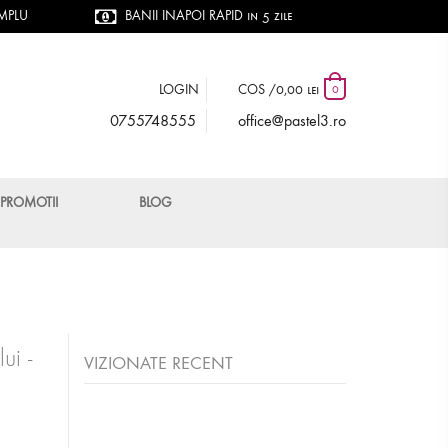
IMPLU
BANII INAPOI RAPID in 5 zile
LOGIN
COS /
0,00 lei
0
0755748555
office@pastel3.ro
PROMOTII
BLOG
ui -
VIZIONATE RECENT