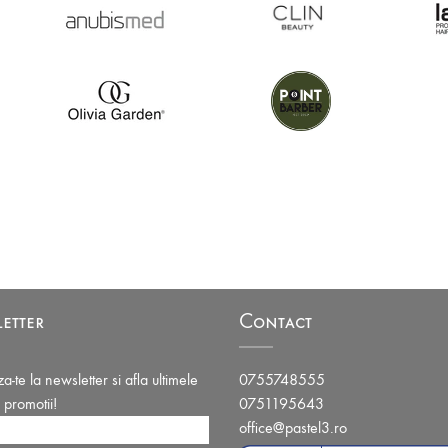
etter
Contact
-te la newsletter si afla ultimele
0755748555
i promotii!
0751195643
office@pastel3.ro