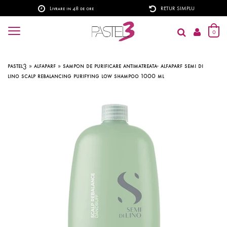
Livrare in 48 de ore
RETUR SIMPLU
0
pastel3
»
alfaparf
»
sampon de purificare antimatreata- alfaparf semi di
lino scalp rebalancing purifying low shampoo 1000 ml