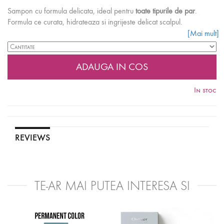
Sampon cu formula delicata, ideal pentru
toate tipurile de par
.
Formula ce curata, hidrateaza si ingrijeste delicat scalpul.
[Mai mult]
Ingredientele active din lapte ajuta la protectia scalpului si la
obtinerea unui par frumos si matasos.
Mod de utilizare:
Se aplica pe parul umed, se maseaza si apoi se
clateste.
In stoc
RECOMANDARE! Pentru o utilizare mult mai facila se recomanda
achizitionarea separat si a pompitei dozatoare.
REVIEWS
TE-AR MAI PUTEA INTERESA SI