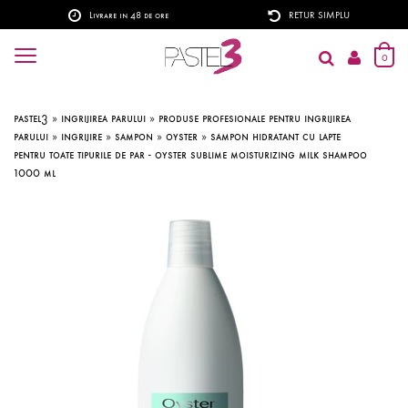
Livrare in 48 de ore
RETUR SIMPLU
0
pastel3
»
ingrijirea parului
»
produse profesionale pentru ingrijirea
parului
»
ingrijire
»
sampon
»
oyster
»
sampon hidratant cu lapte
pentru toate tipurile de par - oyster sublime moisturizing milk shampoo
1000 ml