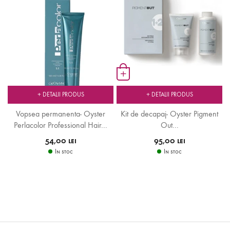
+
+ DETALII PRODUS
+ DETALII PRODUS
Vopsea permanenta- Oyster
Kit de decapaj- Oyster Pigment
Perlacolor Professional Hair...
Out...
54,00 lei
95,00 lei
In stoc
In stoc