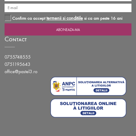
termenii si conditiile
Confirm ca accept
si ca am peste 16 ani
Contact
0755748555
0751195643
office@pastel3.ro