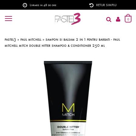
Livrare in 48 de ore
RETUR SIMPLU
0
pastel3
»
paul mitchell
»
sampon si balsam 2 in 1 pentru barbati - paul
mitchell mitch double hitter shampoo & conditioner 250 ml