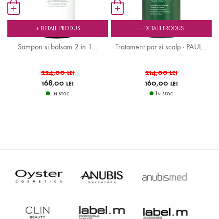
+
+
+ DETALII PRODUS
+ DETALII PRODUS
.
Sampon si balsam 2 in 1...
Tratament par si scalp - PAUL...
224,00 lei
214,00 lei
168,00 lei
160,00 lei
In stoc
In stoc