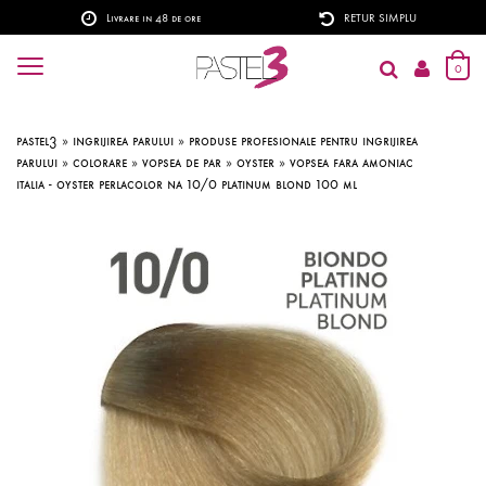
Livrare in 48 de ore
RETUR SIMPLU
0
pastel3
»
ingrijirea parului
»
produse profesionale pentru ingrijirea
parului
»
colorare
»
vopsea de par
»
oyster
»
vopsea fara amoniac
italia - oyster perlacolor na 10/0 platinum blond 100 ml