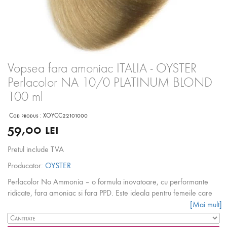
Vopsea fara amoniac ITALIA - OYSTER
Perlacolor NA 10/0 PLATINUM BLOND
100 ml
Cod produs :
XOYCC22101000
59,00 lei
Pretul include TVA
Producator:
OYSTER
Perlacolor No Ammonia – o formula inovatoare, cu performante
ridicate, fara amoniac si fara PPD. Este ideala pentru femeile care
doresc sa se apropie de lumea colorarii in deplina siguranta,
[Mai mult]
perfecta pentru persoanele cu scalp delicat sau sensibilizare la PPD,
precum si pentru cele care nu se simt confortabil cu utilizarea