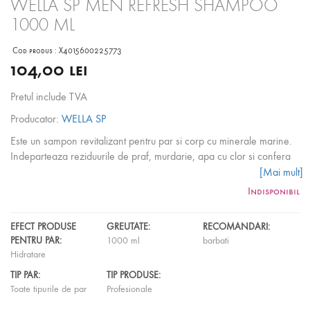
WELLA SP MEN REFRESH SHAMPOO
1000 ML
Cod produs :
X4015600225773
104,00 lei
Pretul include TVA
Producator:
WELLA SP
Este un sampon revitalizant pentru par si corp cu minerale marine.
Indeparteaza reziduurile de praf, murdarie, apa cu clor si confera
parului putere si suplete fiind ideal pentru o buna ingrijire si o
[Mai mult]
curatare completa.
Indisponibil
EFECT PRODUSE
GREUTATE:
RECOMANDARI:
PENTRU PAR:
1000 ml
barbati
Hidratare
TIP PAR:
TIP PRODUSE:
Toate tipurile de par
Profesionale