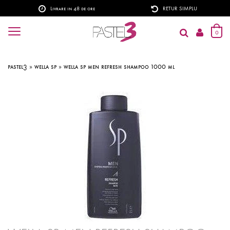
Livrare in 48 de ore
RETUR SIMPLU
0
pastel3
»
wella sp
»
wella sp men refresh shampoo 1000 ml